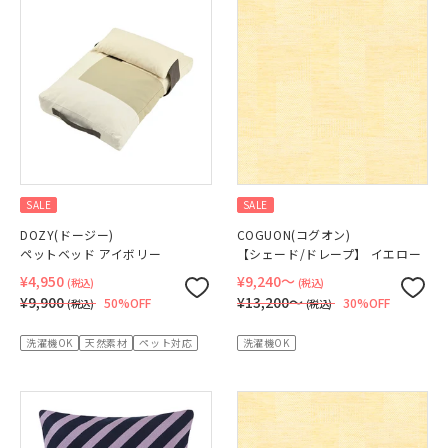
SALE
SALE
DOZY(ドージー)
COGUON(コグオン)
ペットベッド アイボリー
【シェード/ドレープ】 イエロー
¥4,950
¥9,240〜
(税込)
(税込)
¥9,900
¥13,200〜
50%OFF
30%OFF
(税込)
(税込)
洗濯機OK
天然素材
ペット対応
洗濯機OK