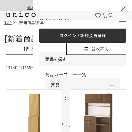
棚卸と夏季休業のお知らせ
コンテンツにスキッ
熊本地震の影響による配送遅延と停止について
プする
TOP
[新着商品]家具
ログイン / 新規会員登録
[新着商品]家具
並べ替え
絞り込み
商品を探す
1714件中1535〜1593件表示
商品カテゴリー一覧
家具
カーテン
ラグ
ファブリック雑貨