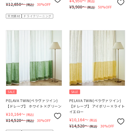
¥4,950〜
(税込)
¥12,650〜
30%OFF
(税込)
¥9,900〜
50%OFF
(税込)
天然素材
ドライクリーニング
SALE
SALE
PELAVA TWIN(ペラヴァツイン)
PELAVA TWIN(ペラヴァツイン)
【ドレープ】 ホワイト×グリーン
【ドレープ】 アイボリー×ライト
イエロー
¥10,164〜
(税込)
¥10,164〜
¥14,520〜
30%OFF
(税込)
(税込)
¥14,520〜
30%OFF
(税込)