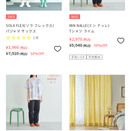
SALE
SALE
SOLA FLEX(ソラ フレックス)
MIN NALLE(ミン ナッレ)
パジャマ サックス
Tシャツ ライム
1件
¥2,970
(税込)
¥5,940
50%OFF
(税込)
¥3,960
(税込)
¥7,920
50%OFF
(税込)
手洗いOK
天然素材