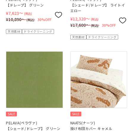
【ドレープ】 グリーン
【シェード/ドレープ】 ライトイ
エロー
¥7,623〜
(税込)
¥12,320〜
¥10,890〜
30%OFF
(税込)
(税込)
¥17,600〜
30%OFF
(税込)
天然素材
ドライクリーニング
天然素材
ドライクリーニング
SALE
SALE
PELAVA(ペラヴァ)
NAATS(ナーツ)
【シェード/ドレープ】 グリーン
掛け布団カバー キャメル