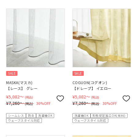
SALE
SALE
MASKA(マスカ)
COGUON(コグオン)
【レース】 グレー
【ドレープ】 イエロー
¥5,082〜
¥5,082〜
(税込)
(税込)
¥7,260〜
¥7,260〜
30%OFF
30%OFF
(税込)
(税込)
シームレス
防炎
洗濯機OK
洗濯機OK
形態安定加工OK(有料)
ウェーブスタイル対応
ウェーブスタイル対応