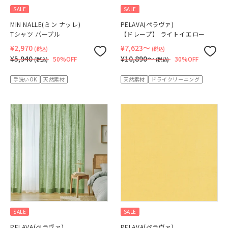
SALE
SALE
MIN NALLE(ミン ナッレ)
PELAVA(ペラヴァ)
Tシャツ パープル
【ドレープ】 ライトイエロー
¥2,970
¥7,623〜
(税込)
(税込)
¥5,940
¥10,890〜
50%OFF
30%OFF
(税込)
(税込)
手洗いOK
天然素材
天然素材
ドライクリーニング
SALE
SALE
PELAVA(ペラヴァ)
PELAVA(ペラヴァ)