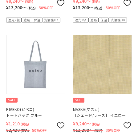
¥9,240〜
¥9,240〜
(税込)
(税込)
¥13,200〜
¥13,200〜
30%OFF
30%OFF
(税込)
(税込)
遮光2級
遮熱
保温
洗濯機OK
遮光2級
遮熱
保温
洗濯機OK
SALE
SALE
PIVEKO(ピベコ)
MASKA(マスカ)
トートバッグ ブルー
【シェード/レース】 イエロー
¥1,210
¥9,240〜
(税込)
(税込)
¥2,420
¥13,200〜
50%OFF
30%OFF
(税込)
(税込)