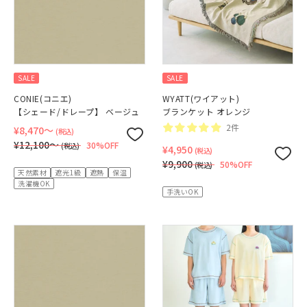
SALE
SALE
CONIE(コニエ)
WYATT(ワイアット)
【シェード/ドレープ】 ベージュ
ブランケット オレンジ
2件
¥8,470〜
(税込)
¥12,100〜
30%OFF
(税込)
¥4,950
(税込)
¥9,900
50%OFF
(税込)
天然素材
遮光1級
遮熱
保温
洗濯機OK
手洗いOK