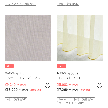
ハンドメイド
天然素材
防炎
洗濯機OK
SALE
SALE
MASKA(マスカ)
MASKA(マスカ)
【シェード/レース】 グレー
【レース】 イエロー
¥9,240〜
¥5,082〜
(税込)
(税込)
¥13,200〜
¥7,260〜
30%OFF
30%OFF
(税込)
(税込)
防炎
洗濯機OK
シームレス
防炎
洗濯機OK
ウェーブスタイル対応