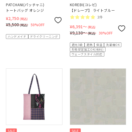
PATCHANI(パッチャニ)
KOREBI(コレビ)
トートバッグ オレンジ
【ドレープ】 ライトブルー
3件
¥2,750
(税込)
¥5,500
50%OFF
(税込)
¥6,391〜
(税込)
¥9,130〜
30%OFF
(税込)
ハンドメイド
ドライクリーニング
遮光3級
遮熱
保温
洗濯機OK
形態安定加工OK(有料)
ウェーブスタイル対応
SALE
SALE