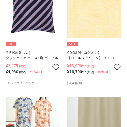
SALE
SALE
MIRIKA(ミリカ)
COGUON(コグオン)
クッションカバー 45角 パープル
【ロールスクリーン】 イエロー
¥2,475
¥13,090〜
(税込)
(税込)
¥4,950
¥18,700〜
50%OFF
30%OFF
(税込)
(税込)
ドライクリーニング
洗濯機OK