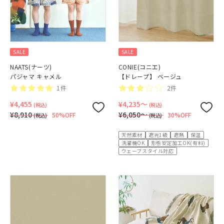
SALE
SALE
NAATS(ナーツ)
CONIE(コニエ)
パジャマ キャメル
【ドレープ】 ベージュ
1件
2件
¥4,455
¥4,235〜
(税込)
(税込)
¥8,910
¥6,050〜
50%OFF
30%OFF
(税込)
(税込)
天然素材
遮光1級
遮熱
保温
洗濯機OK
形態安定加工OK(有料)
ウェーブスタイル対応