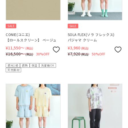
SALE
SALE
CONIE(コニエ)
SOLA FLEX(ソラ フレックス)
【ロールスクリーン】 ベージュ
パジャマ クリーム
¥11,550〜
¥3,960
(税込)
(税込)
¥16,500〜
¥7,920
30%OFF
50%OFF
(税込)
(税込)
遮光1級
遮熱
保温
洗濯機OK
天然素材