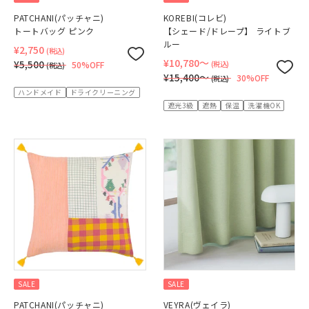
PATCHANI(パッチャニ)
KOREBI(コレビ)
トートバッグ ピンク
【シェード/ドレープ】 ライトブ
ルー
¥2,750
(税込)
¥10,780〜
¥5,500
50%OFF
(税込)
(税込)
¥15,400〜
30%OFF
(税込)
ハンドメイド
ドライクリーニング
遮光3級
遮熱
保温
洗濯機OK
SALE
SALE
PATCHANI(パッチャニ)
VEYRA(ヴェイラ)