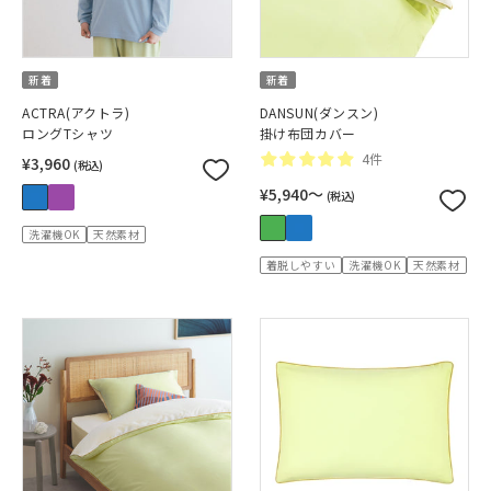
新着
新着
ACTRA(アクトラ)
DANSUN(ダンスン)
ロングTシャツ
掛け布団カバー
4件
¥3,960
(税込)
¥5,940〜
(税込)
洗濯機OK
天然素材
着脱しやすい
洗濯機OK
天然素材