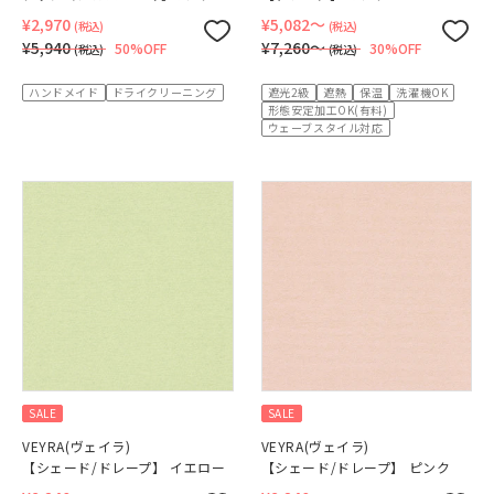
¥2,970
¥5,082〜
(税込)
(税込)
¥5,940
¥7,260〜
50%OFF
30%OFF
(税込)
(税込)
ハンドメイド
ドライクリーニング
遮光2級
遮熱
保温
洗濯機OK
形態安定加工OK(有料)
ウェーブスタイル対応
SALE
SALE
VEYRA(ヴェイラ)
VEYRA(ヴェイラ)
【シェード/ドレープ】 イエロー
【シェード/ドレープ】 ピンク