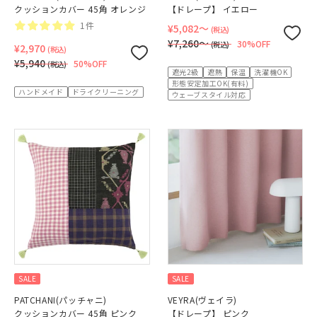
クッションカバー 45角 オレンジ
【ドレープ】 イエロー
1件
¥5,082〜
(税込)
¥7,260〜
30%OFF
(税込)
¥2,970
(税込)
¥5,940
50%OFF
(税込)
遮光2級
遮熱
保温
洗濯機OK
形態安定加工OK(有料)
ハンドメイド
ドライクリーニング
ウェーブスタイル対応
SALE
SALE
PATCHANI(パッチャニ)
VEYRA(ヴェイラ)
クッションカバー 45角 ピンク
【ドレープ】 ピンク