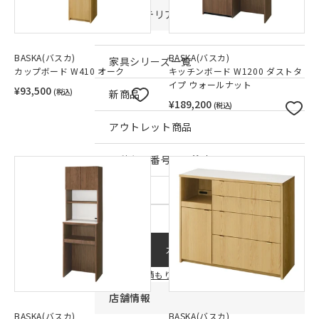
インテリア雑貨・その他
BASKA(バスカ)
BASKA(バスカ)
家具シリーズ一覧
カップボード W410 オーク
キッチンボード W1200 ダストタ
イプ ウォールナット
¥93,500
(税込)
新商品
¥189,200
(税込)
アウトレット商品
見積もり番号から注文する
ー
カートに入れる
見積もり連携についてはこちら
店舗情報
BASKA(バスカ)
BASKA(バスカ)