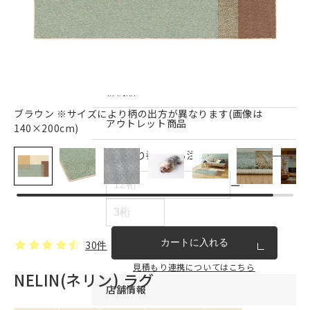
インテリア雑貨・その他
家具シリーズ一覧
新商品
ブラウン ※サイズにより柄の出方が異なります(画像は
アウトレット商品
140×200cm)
見積もり番号から注文する
ー
カートに入れる
30件
見積もり連携についてはこちら
NELIN(ネリン) ラグ
店舗情報