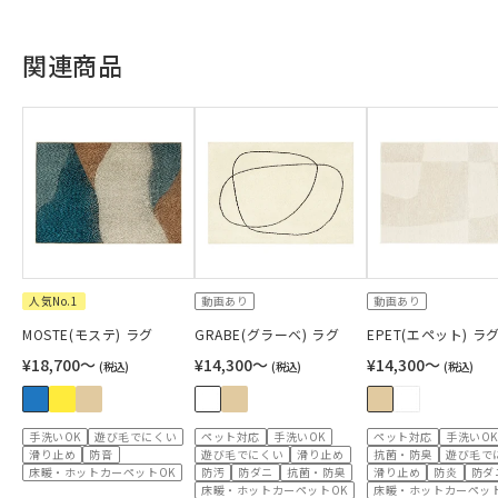
関連商品
人気No.1
動画あり
動画あり
MOSTE(モステ) ラグ
GRABE(グラーベ) ラグ
EPET(エペット) ラ
¥18,700〜
¥14,300〜
¥14,300〜
(税込)
(税込)
(税込)
手洗いOK
遊び毛でにくい
ペット対応
手洗いOK
ペット対応
手洗いOK
滑り止め
防音
遊び毛でにくい
滑り止め
抗菌・防臭
遊び毛で
床暖・ホットカーペットOK
防汚
防ダニ
抗菌・防臭
滑り止め
防炎
防ダ
床暖・ホットカーペットOK
床暖・ホットカーペット