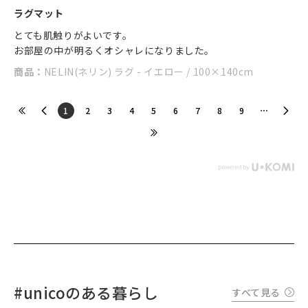
ラグマット
とても肌触りがよいです。
お部屋の中が明るくオシャレになりました。
商品：
NELIN(ネリン) ラグ - イエロー / 100×140cm
​1
​2
​3
​4
​5
​6
​7
​8
​9
#unicoのある暮らし
すべて見る