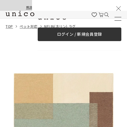
棚卸と夏季休業のお知らせ
コンテンツにスキッ
熊本地震の影響による配送遅延と停止について
プする
一緒に購入する
TOP
ペット対応
NELIN(ネリン) ラグ
ログイン / 新規会員登録
¥0
合計金額
（税込）
商品を探す
商品カテゴリー一覧
家具
カーテン
ラグ
ファブリック雑貨