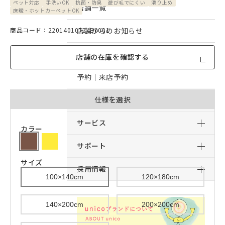
ペット対応
手洗いOK
抗菌・防臭
遊び毛でにくい
滑り止め
店舗一覧
床暖・ホットカーペットOK
商品コード：22014010724B0001
店舗からのお知らせ
予約｜オンライン接客予約
店舗の在庫を確認する
予約｜来店予約
おすすめコンテンツ
仕様を選択
サービス
カラー
サポート
サイズ
採用情報
100×140cm
120×180cm
140×200cm
200×200cm