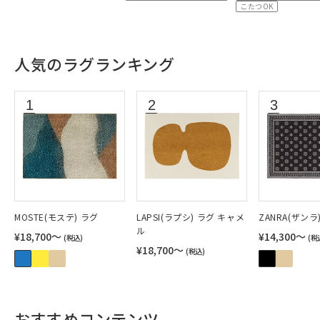
こたつOK
人気のラグランキング
MOSTE(モステ) ラグ
LAPSI(ラプシ) ラグ キャメ
ZANRA(ザンラ
ル
¥18,700〜
¥14,300〜
(税込)
(税
¥18,700〜
(税込)
おすすめコンテンツ