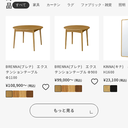
品
すべて
家具
カーテン
ラグ
ファブリック・雑貨
照明
BRENNA(ブレナ) エクス
BRENNA(ブレナ) エクス
KINNA(キナ)
テンションテーブル
テンションテーブル Φ900
H1600
Φ1100
¥99,000〜
¥23,100
(税込)
(税込)
¥108,900〜
(税込)
もっと見る