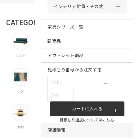
インテリア雑貨・その他
CATEGORY
商品カテゴリー
家具シリーズ一覧
新商品
アウトレット商品
ソファ
チェア・ベンチ
テーブル
ダイニング
キッチン収納
スツール
食器棚
見積もり番号から注文する
ー
ラグ
オーダー
既製カーテン
寝具
クッション
カーテン
マルチクロス
カートに入れる
見積もり連携についてはこちら
照明
時計
インテリア雑貨
キッチン雑貨
収納
店舗情報
食器
ランドリー