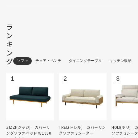
ラ
ン
キ
ン
グ
ソファ
チェア・ベンチ
ダイニングテーブル
キッチン収納
ZIZZI(ジッジ) カバーリ
TREL(トレル) カバーリン
HOLI(ホリ)
ングソファベッド W1990
グソファ 3シーター
ソファ 3シー