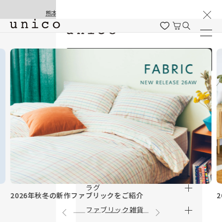
棚卸と夏季休業のお知らせ
コンテンツにスキッ
熊本地震の影響による配送遅延と停止について
プする
ログイン / 新規会員登録
商品を探す
商品カテゴリー一覧
家具
カーテン
ラグ
2026年秋冬の新作ファブリックをご紹介
ファブリック雑貨