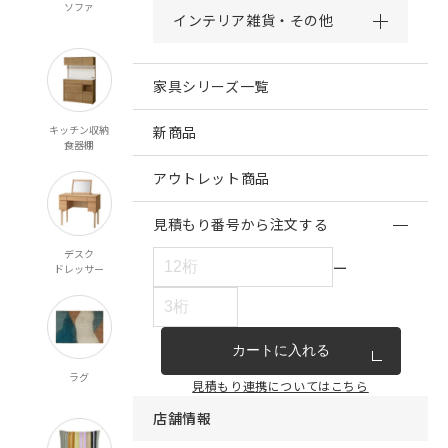
ソファ
チェア・ベンチ
テーブル
ダイニング
インテリア雑貨・その他
スツール
家具シリーズ一覧
キッチン収納
リビング収納
新商品
テレビボード
ベッド
食器棚
マットレス
アウトレット商品
見積もり番号から注文する
デスク
ミラー
ペット対応
こたつ
ー
ドレッサー
カートに入れる
ラグ
オーダー
既製カーテン
寝具
見積もり連携についてはこちら
カーテン
マルチクロス
店舗情報