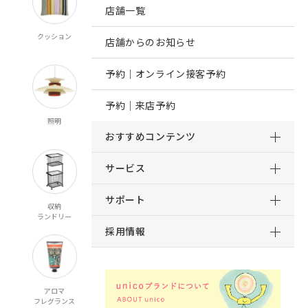
店舗一覧
クッション
ブランケット
マット
ルームシューズ
店舗からのお知らせ
スロー
予約｜オンライン接客予約
予約｜来店予約
照明
時計
インテリア雑貨
キッチン雑貨
食器
おすすめコンテンツ
サービス
サポート
収納
家電
ベビー・キッズ
ファッション雑貨
ランドリー
採用情報
アロマ
ケア商品
ギフト
フレグランス
ギフトカタログ