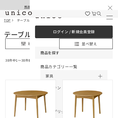
棚卸と夏季休業のお知らせ
コンテンツにスキッ
熊本地震の影響による配送遅延と停止について
プする
TOP
テーブル
ログイン / 新規会員登録
テーブル
並べ替え
絞り込み
商品を探す
38件中1〜38件表示
商品カテゴリー一覧
家具
カーテン
ラグ
ファブリック雑貨