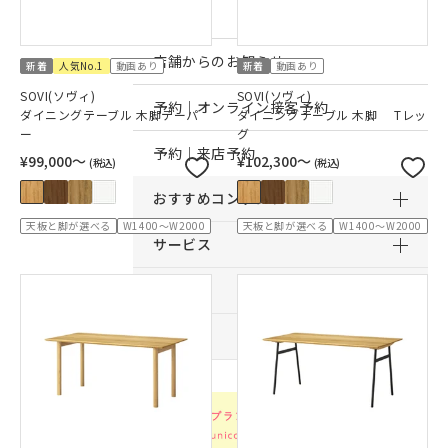
店舗一覧
店舗からのお知らせ
新着
人気No.1
動画あり
新着
動画あり
SOVI(ソヴィ)
SOVI(ソヴィ)
予約｜オンライン接客予約
ダイニングテーブル 木脚テーパ
ダイニングテーブル 木脚 Tレッ
ー
グ
予約｜来店予約
¥99,000〜
¥102,300〜
(税込)
(税込)
おすすめコンテンツ
天板と脚が選べる
W1400～W2000
天板と脚が選べる
W1400～W2000
サービス
サポート
採用情報