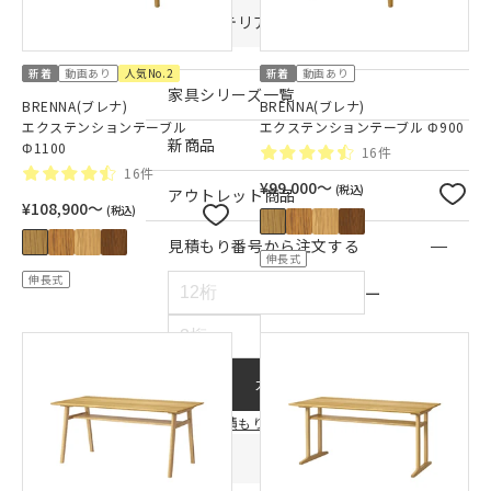
インテリア雑貨・その他
新着
動画あり
人気No.2
新着
動画あり
家具シリーズ一覧
BRENNA(ブレナ)
BRENNA(ブレナ)
エクステンションテーブル
エクステンションテーブル Φ900
新商品
Φ1100
16件
16件
¥99,000〜
(税込)
アウトレット商品
¥108,900〜
(税込)
見積もり番号から注文する
伸長式
伸長式
ー
カートに入れる
見積もり連携についてはこちら
店舗情報