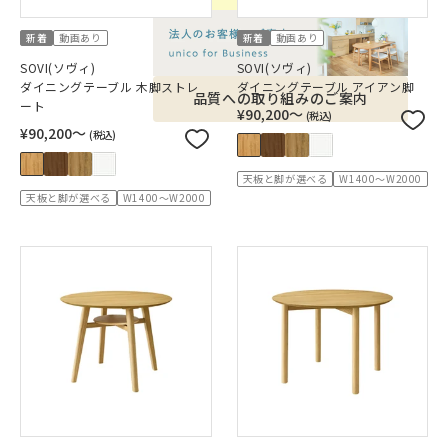
新着
動画あり
新着
動画あり
SOVI(ソヴィ)
SOVI(ソヴィ)
ダイニングテーブル 木脚ストレ
ダイニングテーブル アイアン脚
品質への取り組みのご案内
ート
¥90,200〜
(税込)
¥90,200〜
(税込)
天板と脚が選べる
W1400～W2000
天板と脚が選べる
W1400～W2000