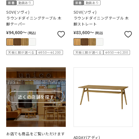
新着
動画あり
新着
動画あり
SOVI(ソヴィ)
SOVI(ソヴィ)
ラウンドダイニングテーブル 木
ラウンドダイニングテーブル 木
脚テーパー
脚ストレート
¥94,600〜
¥83,600〜
(税込)
(税込)
天板と脚が選べる
Φ950～Φ1200
天板と脚が選べる
Φ950～Φ1200
近くの店舗を探す
お店でも商品をご覧いただけます
ADDAY(アディ)