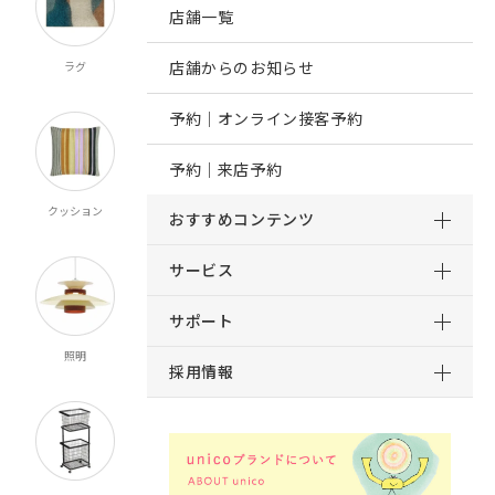
店舗一覧
店舗からのお知らせ
ラグ
オーダー
既製カーテン
寝具
カーテン
マルチクロス
予約｜オンライン接客予約
予約｜来店予約
クッション
ブランケット
マット
ルームシューズ
おすすめコンテンツ
スロー
サービス
サポート
照明
時計
インテリア雑貨
キッチン雑貨
採用情報
食器