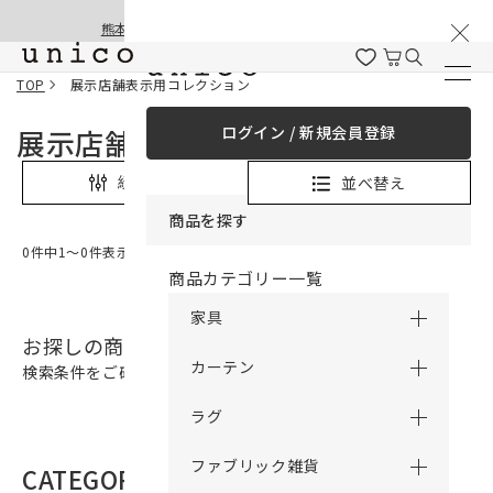
棚卸と夏季休業のお知らせ
コンテンツにスキッ
熊本地震の影響による配送遅延と停止について
プする
TOP
展示店舗表示用コレクション
ログイン / 新規会員登録
展示店舗表示用コレクション
並べ替え
絞り込み
商品を探す
0件中1〜0件表示
商品カテゴリー一覧
家具
お探しの商品は見つかりませんでした。
カーテン
検索条件をご確認の上、再検索をお願いいたします。
ラグ
ファブリック雑貨
CATEGORY
商品カテゴリー