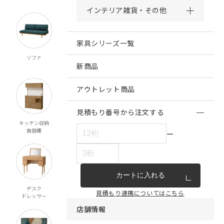
インテリア雑貨・その他
家具シリーズ一覧
ソファ
チェア・ベンチ
テーブル
ダイニング
スツール
新商品
アウトレット商品
見積もり番号から注文する
キッチン収納
リビング収納
テレビボード
ベッド
食器棚
マットレス
ー
カートに入れる
デスク
ミラー
ペット対応
こたつ
見積もり連携についてはこちら
ドレッサー
店舗情報