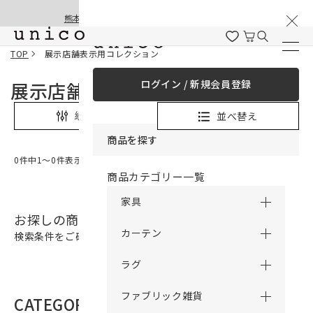
棚卸と夏季休業のお知らせ
コンテンツにスキッ
熊本地震の影響による配送遅延と停止について
プする
TOP
展示店舗表示用コレクション
ログイン / 新規会員登録
展示店舗表示用コレクション
並べ替え
絞り込み
商品を探す
0件中1〜0件表示
商品カテゴリー一覧
家具
お探しの商品は見つかりませんでした。
カーテン
検索条件をご確認の上、再検索をお願いいたします。
ラグ
ファブリック雑貨
CATEGORY
商品カテゴリー