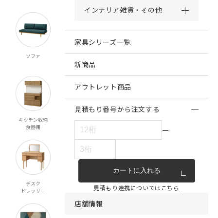
インテリア雑貨・その他
家具シリーズ一覧
ソファ
チェア・ベンチ
テーブル
ダイニング
スツール
新商品
アウトレット商品
見積もり番号から注文する
キッチン収納
リビング収納
テレビボード
ベッド
食器棚
マットレス
ー
カートに入れる
デスク
ミラー
ペット対応
こたつ
見積もり連携についてはこちら
ドレッサー
店舗情報