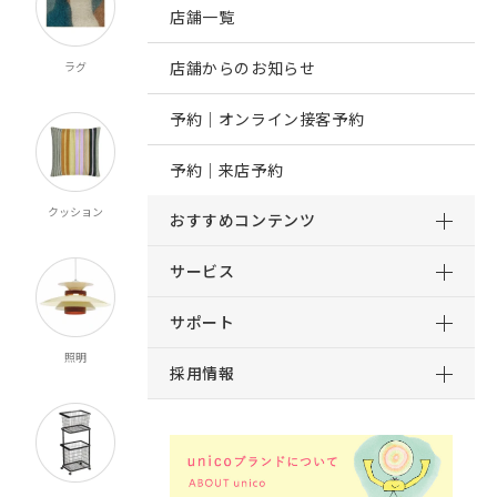
店舗一覧
店舗からのお知らせ
ラグ
オーダー
既製カーテン
寝具
カーテン
マルチクロス
予約｜オンライン接客予約
予約｜来店予約
クッション
ブランケット
マット
ルームシューズ
おすすめコンテンツ
スロー
サービス
サポート
照明
時計
インテリア雑貨
キッチン雑貨
採用情報
食器