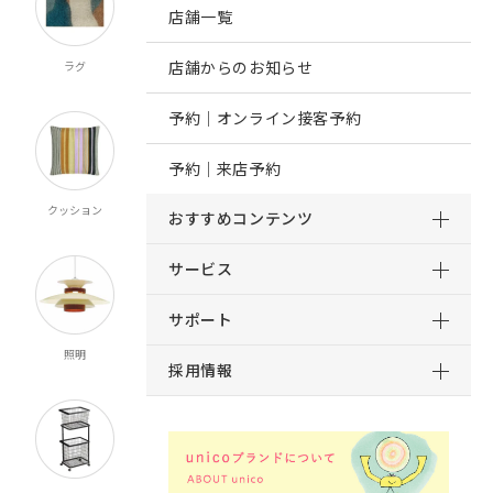
店舗一覧
店舗からのお知らせ
ラグ
オーダー
既製カーテン
寝具
カーテン
マルチクロス
予約｜オンライン接客予約
予約｜来店予約
クッション
ブランケット
マット
ルームシューズ
おすすめコンテンツ
スロー
サービス
サポート
照明
時計
インテリア雑貨
キッチン雑貨
採用情報
食器