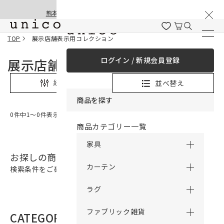
棚卸と夏季休業のお知らせ
コンテンツにスキッ
熊本地震の影響による配送遅延と停止について
プする
TOP
展示店舗表示用コレクション
ログイン / 新規会員登録
展示店舗表示用コレクション
並べ替え
絞り込み
商品を探す
0件中1〜0件表示
商品カテゴリー一覧
家具
お探しの商品は見つかりませんでした。
カーテン
検索条件をご確認の上、再検索をお願いいたします。
ラグ
ファブリック雑貨
CATEGORY
商品カテゴリー