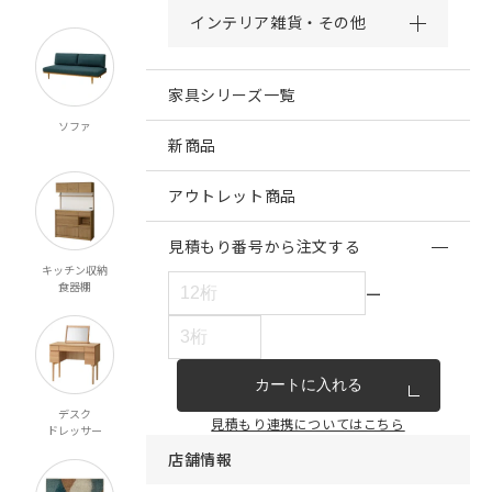
インテリア雑貨・その他
家具シリーズ一覧
ソファ
チェア・ベンチ
テーブル
ダイニング
スツール
新商品
アウトレット商品
見積もり番号から注文する
キッチン収納
リビング収納
テレビボード
ベッド
食器棚
マットレス
ー
カートに入れる
デスク
ミラー
ペット対応
こたつ
見積もり連携についてはこちら
ドレッサー
店舗情報