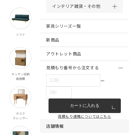
インテリア雑貨・その他
家具シリーズ一覧
ソファ
チェア・ベンチ
テーブル
ダイニング
スツール
新商品
アウトレット商品
見積もり番号から注文する
キッチン収納
リビング収納
テレビボード
ベッド
食器棚
マットレス
ー
カートに入れる
デスク
ミラー
ペット対応
こたつ
見積もり連携についてはこちら
ドレッサー
店舗情報