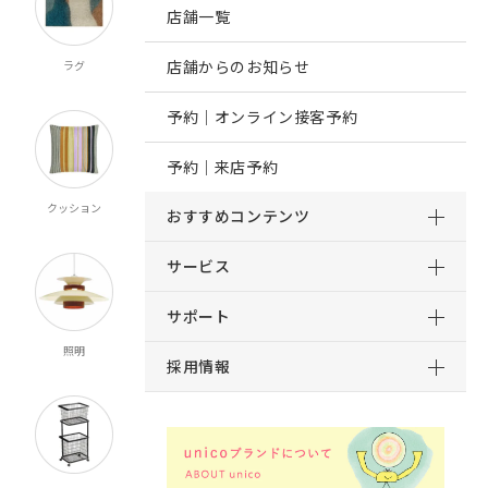
店舗一覧
店舗からのお知らせ
ラグ
オーダー
既製カーテン
寝具
カーテン
マルチクロス
予約｜オンライン接客予約
予約｜来店予約
クッション
ブランケット
マット
ルームシューズ
おすすめコンテンツ
スロー
サービス
サポート
照明
時計
インテリア雑貨
キッチン雑貨
採用情報
食器