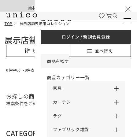
棚卸と夏季休業のお知らせ
コンテンツにスキッ
熊本地震の影響による配送遅延と停止について
プする
TOP
展示店舗表示用コレクション
ログイン / 新規会員登録
展示店舗表示用コレクション
並べ替え
絞り込み
商品を探す
0件中60〜0件表示
商品カテゴリー一覧
家具
お探しの商品は見つかりませんでした。
カーテン
検索条件をご確認の上、再検索をお願いいたします。
ラグ
ファブリック雑貨
CATEGORY
商品カテゴリー