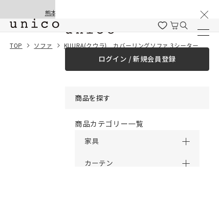
棚卸と夏季休業のお知らせ
コンテンツにスキッ
熊本地震の影響による配送遅延と停止について
プする
一緒に購入する
TOP
ソファ
KUURA(クウラ) カバーリングソファ 3シーター
ログイン / 新規会員登録
¥0
合計金額
（税込）
商品を探す
商品カテゴリー一覧
家具
カーテン
ラグ
ファブリック雑貨