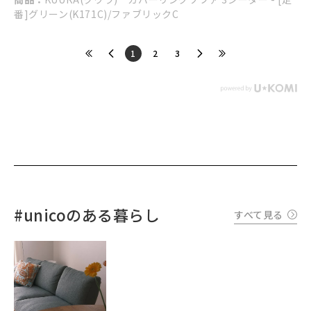
番]グリーン(K171C)/ファブリックC
​1
​2
​3
#unicoのある暮らし
すべて見る