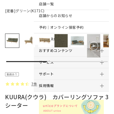
店舗一覧
[定番]グリーン(K171C)
店舗からのお知らせ
予約｜オンライン接客予約
予約｜来店予約
おすすめコンテンツ
サービス
サポート
動画あり
7件
採用情報
KUURA(クウラ) カバーリングソファ 3
シーター