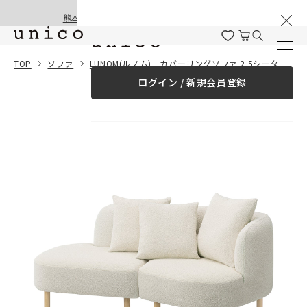
棚卸と夏季休業のお知らせ
コンテンツにスキッ
熊本地震の影響による配送遅延と停止について
プする
一緒に購入する
TOP
ソファ
LUNOM(ルノム) カバーリングソファ 2.5シーター アイボリー
ログイン / 新規会員登録
¥0
合計金額
（税込）
商品を探す
商品カテゴリー一覧
家具
カーテン
ラグ
ファブリック雑貨