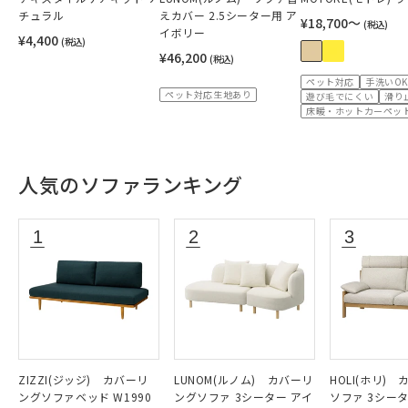
チュラル
えカバー 2.5シーター用 ア
¥18,700〜
(税込)
イボリー
¥4,400
(税込)
¥46,200
(税込)
ペット対応
手洗いOK
ペット対応生地あり
遊び毛でにくい
滑り
床暖・ホットカーペット
人気のソファランキング
ZIZZI(ジッジ) カバーリ
LUNOM(ルノム) カバーリ
HOLI(ホリ)
ングソファベッド W1990
ングソファ 3シーター アイ
ソファ 3シー