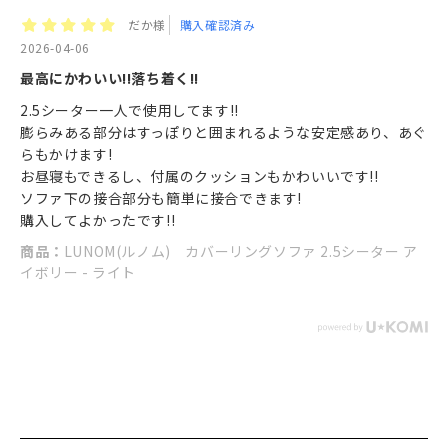
だか様
購入確認済み
2026-04-06
最高にかわいい!!落ち着く!!
2.5シーター一人で使用してます!!
膨らみある部分はすっぽりと囲まれるような安定感あり、あぐ
らもかけます!
お昼寝もできるし、付属のクッションもかわいいです!!
ソファ下の接合部分も簡単に接合できます!
購入してよかったです!!
商品：
LUNOM(ルノム) カバーリングソファ 2.5シーター ア
イボリー - ライト