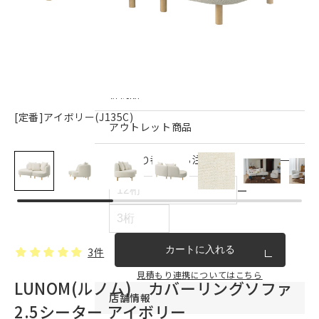
インテリア雑貨・その他
家具シリーズ一覧
新商品
[定番]アイボリー(J135C)
アウトレット商品
見積もり番号から注文する
ー
カートに入れる
3件
見積もり連携についてはこちら
LUNOM(ルノム) カバーリングソファ
店舗情報
2.5シーター アイボリー