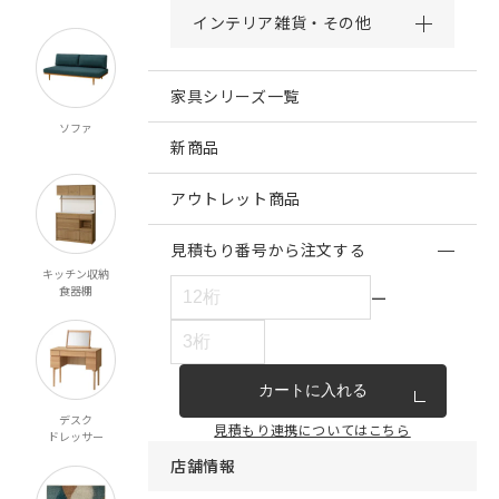
インテリア雑貨・その他
家具シリーズ一覧
ソファ
チェア・ベンチ
テーブル
ダイニング
スツール
新商品
アウトレット商品
見積もり番号から注文する
キッチン収納
リビング収納
テレビボード
ベッド
食器棚
マットレス
ー
カートに入れる
デスク
ミラー
ペット対応
こたつ
見積もり連携についてはこちら
ドレッサー
店舗情報