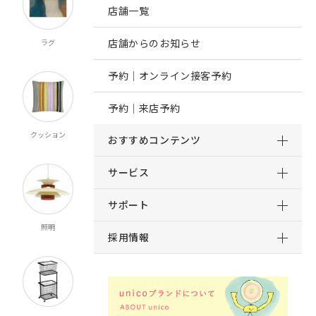
店舗一覧
店舗からのお知らせ
ラグ
オーダー
既製カーテン
寝具
カーテン
マルチクロス
予約｜オンライン接客予約
予約｜来店予約
クッション
ブランケット
マット
ルームシューズ
おすすめコンテンツ
スロー
サービス
サポート
照明
時計
インテリア雑貨
キッチン雑貨
採用情報
食器