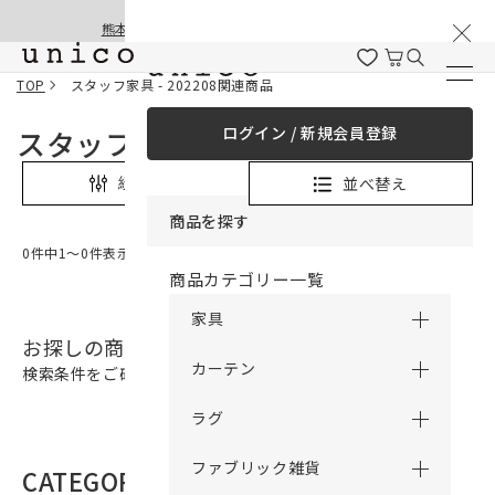
棚卸と夏季休業のお知らせ
コンテンツにスキッ
熊本地震の影響による配送遅延と停止について
プする
TOP
スタッフ家具 - 202208関連商品
ログイン / 新規会員登録
スタッフ家具 - 202208関連商品
並べ替え
絞り込み
商品を探す
0件中1〜0件表示
商品カテゴリー一覧
家具
お探しの商品は見つかりませんでした。
カーテン
検索条件をご確認の上、再検索をお願いいたします。
ラグ
ファブリック雑貨
CATEGORY
商品カテゴリー