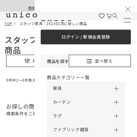
棚卸と夏季休業のお知らせ
コンテンツにスキッ
熊本地震の影響による配送遅延と停止について
プする
TOP
スタッフ家具 - 202302次に欲しい商品
ログイン / 新規会員登録
スタッフ家具 - 202302次に欲しい
商品
並べ替え
絞り込み
商品を探す
商品カテゴリー一覧
0件中1〜0件表示
家具
カーテン
お探しの商品は見つかりませんでした。
検索条件をご確認の上、再検索をお願いいたします。
ラグ
ファブリック雑貨