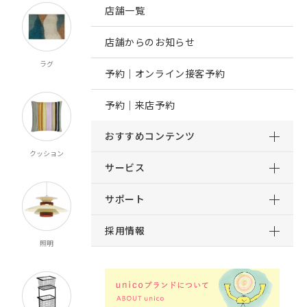
店舗一覧
店舗からのお知らせ
ラグ
オーダー
既製カーテン
寝具
予約｜オンライン接客予約
カーテン
マルチクロス
予約｜来店予約
おすすめコンテンツ
クッション
ブランケット
マット
ルームシューズ
スロー
サービス
サポート
採用情報
照明
時計
インテリア雑貨
キッチン雑貨
食器