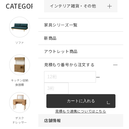
CATEGORY
インテリア雑貨・その他
商品カテゴリー
家具シリーズ一覧
新商品
ソファ
チェア・ベンチ
テーブル
ダイニング
スツール
アウトレット商品
見積もり番号から注文する
ー
キッチン収納
リビング収納
テレビボード
ベッド
食器棚
マットレス
カートに入れる
見積もり連携についてはこちら
デスク
ミラー
ペット対応
こたつ
店舗情報
ドレッサー