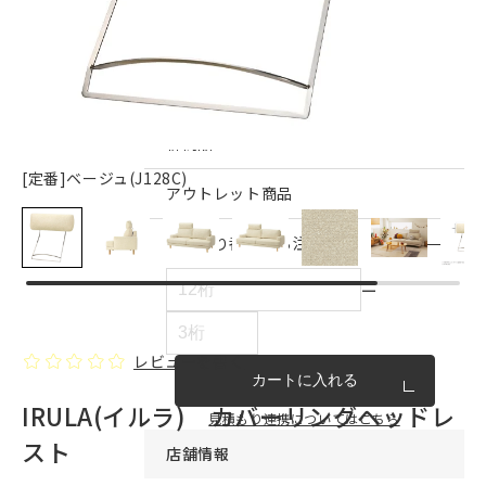
インテリア雑貨・その他
家具シリーズ一覧
新商品
[定番]ベージュ(J128C)
アウトレット商品
見積もり番号から注文する
ー
レビューを書く
カートに入れる
IRULA(イルラ) カバーリングヘッドレ
見積もり連携についてはこちら
スト
店舗情報