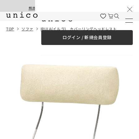
棚卸と夏季休業のお知らせ
コンテンツにスキッ
熊本地震の影響による配送遅延と停止について
プする
一緒に購入する
TOP
ソファ
IRULA(イルラ) カバーリングヘッドレスト
ログイン / 新規会員登録
¥0
合計金額
（税込）
商品を探す
商品カテゴリー一覧
家具
カーテン
ラグ
ファブリック雑貨