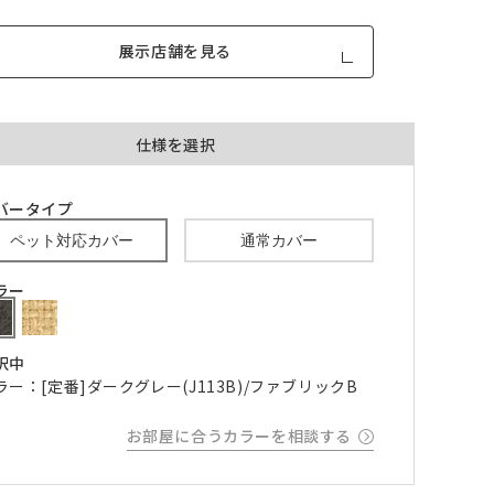
展示店舗を見る
仕様を選択
品が対
形態安定加工あり
形態安定加工なし
バータイプ
とはで
ペット対応カバー
通常カバー
形態安定加工について
ラー
ん。
倍ヒ
チェーンウェイト加工
択中
m毎
ラー：[定番]ダークグレー(J113B)/ファブリックB
き
お部屋に合うカラーを相談する
品が
、形態
m以上
できま