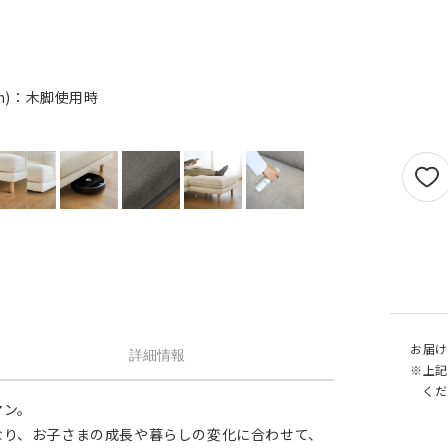
せん。
1.5倍ヒダ
101cm以上
202c
オプションがつけられる最大幅・最大丈は
ストレート
141cm以上
282c
の場合で以下の通りとなります。
1.5 倍ヒダ→最大幅…400cm / 最大丈…390
ストレート
131cm以上
262c
mm)：木脚使用時
側面
倍ヒダ→最大幅…300cm / 最大丈…390cm
（天然素材）
ストレート→最大幅…500cm / 最大丈…390
仕上がり幅が1.5 倍ヒダ・2 倍ヒダで400c
戻る
える場合は100cm毎に+¥1,760、ストレー
テンで560cmを超える場合は140cm 毎に+
¥1,760 となります。
お届け
詳細情報
※上記
くだ
マン。
なり、お子さまの成長や暮らしの変化に合わせて、