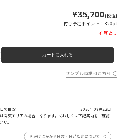
m以上
¥35,200
片開き
チェーンウェイトあり
チェーンウェイトなし
(税込)
m以上
付与予定ポイント：
320pt
cm 2
m以上
チェーンウェイト加工について
在庫あり
cm
m を超
トカー
カートに入れる
完成イメージ
サンプル請求はこちら
日の目安
2026年08月22日
は関東エリアの場合になります。くわしくは下記案内をご確認
さい。
お届けにかかる日数・日時指定について