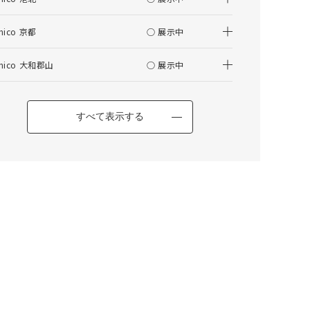
仕上がりサイズの算出について
nico 京都
○ 展示中
はぎ合わせについて
nico 大和郡山
○ 展示中
その他の項目
【ペット対応生地】 IRULA(イルラ) カバ
すべて表示する
ーリングオットマン
カートに入れる