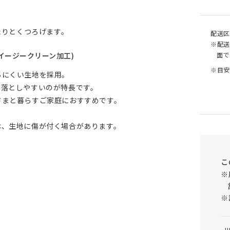
たりとくつろげます。
配送区
※配送
面で
イージークリーン加工)
※目安
ちにくい生地を採用。
を落としやすいのが特長です。
さまと暮らすご家庭におすすめです。
は、生地に傷が付く場合があります。
こ
※
※
u