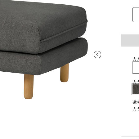
ご注意ください。
〜100cm
〜100cm
¥4,070
¥1,760
(税込)
(税込)
〜200cm
〜200cm
¥4,070
¥3,520
(税込)
(税込)
〜300cm
〜300cm
¥6,105
¥5,280
(税込)
(税込)
〜400cm
〜400cm
¥8,140
¥7,040
(税込)
(税込)
｢形態安定加工OK」マークが付いている商
料金（ストレート）
カ
象となります。
チェーンウェイトオプションと併用するこ
仕上がり幅
金額
きません。
〜140cm
¥1,760
(税込)
カ
丈が280cmを超える商品の加工はできませ
片開き1.5倍ヒダは幅400cmまで、片開き2
〜280cm
¥3,520
(税込)
ダは幅300cmまでとなります。
〜420cm
¥5,280
(税込)
選
仕上がり幅が400cmを超える場合は、100c
カ
に+¥2,035となります。
〜560cm
¥7,040
(税込)
ストレートカーテンは対象外となります。
はぎ合わせ
片開き
両開
｢チェーンウェイト」マークが付いている商
対象サイズ
一部商品は、風合いや生地感を活かすため
対象となります。
安定加工に対応していません。
2倍ヒダ
76cm以上
152c
形態安定加工オプションと併用することは