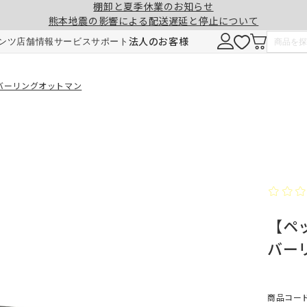
棚卸と夏季休業のお知らせ
熊本地震の影響による配送遅延と停止について
注意事項
一緒に購入する
法人のお客様
ンツ
店舗情報
サービス
サポート
形態安定加工
チェーンウェイト加工
カバーリングオットマン
ヒダ（ドレープ）の形を長時間キープ。薬剤
ひも状のおもりを縫い込むことで、裾全体に
せず、熱風でウェーブを施しているため安心
重みが加わり、ウェーブの美しさを表現。裾
です。3～5回洗濯しても効果が持続します。
折り返しがなくなり、すっきりとした印象に
【ペッ
ご注文は1cm単位で承ります。
仕上がりサイズには±1cm程度の誤差が生
バー
す。
料金
料金（2倍ヒダ・1.5倍ヒダ）
1.5倍ヒダ・2倍ヒダ⇒幅50～100cmまで
レート⇒幅50～140cmまでは、片開き1枚
商品コード：
仕上がり幅
仕上がり幅
金額
金額
製となります。両開きでの製作はできませ