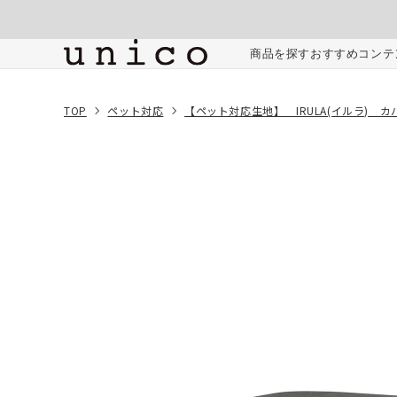
コンテンツにスキッ
プする
ご注文内容
商品を探す
おすすめコンテ
TOP
ペット対応
【ペット対応生地】 IRULA(イルラ) 