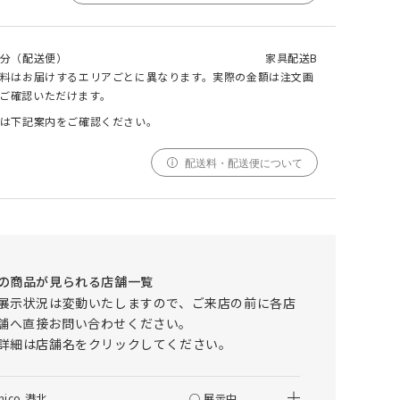
分（配送便）
家具配送B
000
000
000
cm
cm
仕上がりサイズ
料はお届けするエリアごとに異なります。実際の金額は注文画
cm
【ペット対応生地】 IRULA(イルラ) カバー
ご確認いただけます。
リングオットマン
は下記案内をご確認ください。
採寸
仕上がり
配送料・配送便について
サイズ
サイズ
幅
000cm
000cm
調整する
丈
000cm
000cm
窓の形状によって、最適なサイズを自動計算しており
の商品が見られる店舗一覧
ます。ご希望の仕上がりサイズがございましたら、こ
展示状況は変動いたしますので、ご来店の前に各店
ちらでご調整ください。
舗へ直接お問い合わせください。
仕上がりサイズによってはぎ合わせが入る場合がござ
詳細は店舗名をクリックしてください。
います。
幅(1.5倍/2倍のみ)、丈ともに、仕上がりサイズにプ
ラスで耳がつきます。
nico 港北
○ 展示中