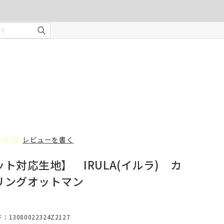
ご注文の前に注意事項を必ずご確認ください。
オーダーカーテンの注意事項
¥0
合計金額
（税込）
を使用
適度な
・安全
部分の
❻ オプション(任意)
。
タッセル(2本)
レビューを書く
ト対応生地】 IRULA(イルラ) カ
じま
リングオットマン
、スト
での縫
形態安定加工
13080022324Z2127
んので