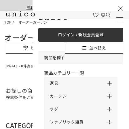
棚卸と夏季休業のお知らせ
コンテンツにスキッ
熊本地震の影響による配送遅延と停止について
プする
TOP
オーダーカーテン
ログイン / 新規会員登録
オーダーカーテン
並べ替え
絞り込み
商品を探す
0件中1〜0件表示
商品カテゴリー一覧
家具
お探しの商品は見つかりませんでした。
カーテン
検索条件をご確認の上、再検索をお願いいたします。
ラグ
ファブリック雑貨
CATEGORY
商品カテゴリー