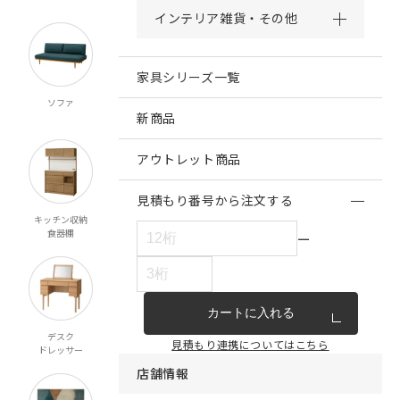
インテリア雑貨・その他
家具シリーズ一覧
ソファ
チェア・ベンチ
テーブル
ダイニング
スツール
新商品
アウトレット商品
見積もり番号から注文する
キッチン収納
リビング収納
テレビボード
ベッド
食器棚
マットレス
ー
カートに入れる
デスク
ミラー
ペット対応
こたつ
見積もり連携についてはこちら
ドレッサー
店舗情報