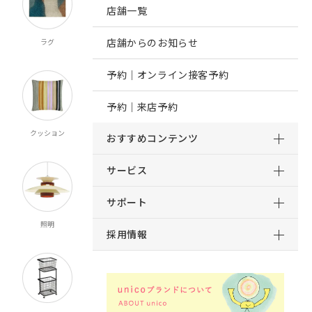
店舗一覧
店舗からのお知らせ
ラグ
オーダー
既製カーテン
寝具
カーテン
マルチクロス
予約｜オンライン接客予約
予約｜来店予約
クッション
ブランケット
マット
ルームシューズ
おすすめコンテンツ
スロー
サービス
サポート
照明
時計
インテリア雑貨
キッチン雑貨
採用情報
食器