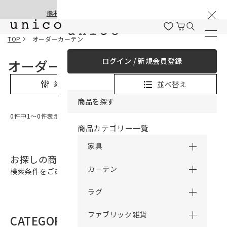
棚卸と夏季休業のお知らせ
コンテンツにスキッ
熊本地震の影響による配送遅延と停止について
プする
TOP
オーダーカーテン
ログイン / 新規会員登録
オーダーカーテン
並べ替え
絞り込み
商品を探す
0件中1〜0件表示
商品カテゴリー一覧
家具
お探しの商品は見つかりませんでした。
カーテン
検索条件をご確認の上、再検索をお願いいたします。
ラグ
ファブリック雑貨
CATEGORY
商品カテゴリー