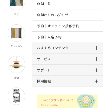
店舗一覧
店舗からのお知らせ
ラグ
オーダー
既製カーテン
寝具
カーテン
マルチクロス
予約｜オンライン接客予約
予約｜来店予約
クッション
ブランケット
マット
ルームシューズ
おすすめコンテンツ
スロー
サービス
サポート
照明
時計
インテリア雑貨
キッチン雑貨
採用情報
食器