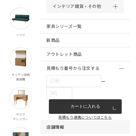
インテリア雑貨・その他
家具シリーズ一覧
ソファ
チェア・ベンチ
テーブル
ダイニング
スツール
新商品
アウトレット商品
見積もり番号から注文する
キッチン収納
リビング収納
テレビボード
ベッド
食器棚
マットレス
ー
カートに入れる
デスク
ミラー
ペット対応
こたつ
見積もり連携についてはこちら
ドレッサー
店舗情報