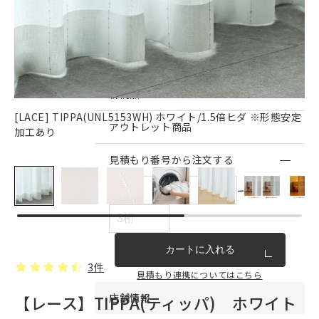
インテリア雑貨・その他
家具シリーズ一覧
新商品
[LACE] TIPPA(UNL5153WH) ホワイト/1.5倍ヒダ ※形態安定
T
アウトレット商品
加工あり
見積もり番号から注文する
ー
カートに入れる
3件
見積もり連携についてはこちら
店舗情報
【レース】TIPPA(ティッパ) ホワイト