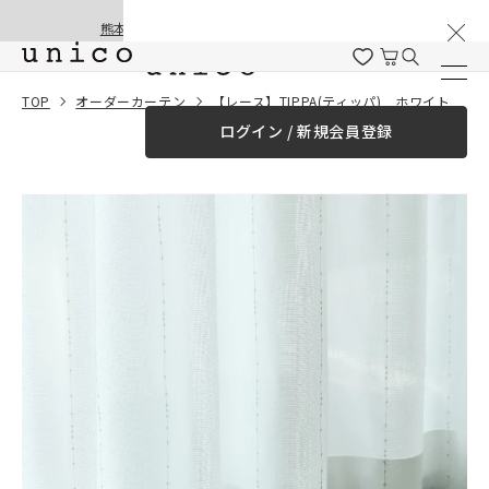
棚卸と夏季休業のお知らせ
コンテンツにスキッ
熊本地震の影響による配送遅延と停止について
プする
一緒に購入する
TOP
オーダーカーテン
【レース】TIPPA(ティッパ) ホワイト
ログイン / 新規会員登録
¥0
合計金額
（税込）
商品を探す
商品カテゴリー一覧
家具
カーテン
ラグ
ファブリック雑貨