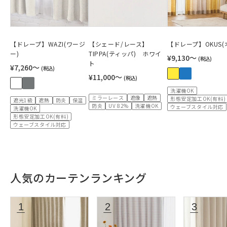
【ドレープ】WAZI(ワージ
【シェード/レース】
【ドレープ】OKUS(
ー)
TIPPA(ティッパ) ホワイ
¥9,130〜
(税込)
ト
¥7,260〜
(税込)
¥11,000〜
(税込)
洗濯機OK
ミラーレース
遮像
遮熱
形態安定加工OK(有料)
遮光1級
遮熱
防炎
保温
防炎
UV 82%
洗濯機OK
ウェーブスタイル対応
洗濯機OK
形態安定加工OK(有料)
ウェーブスタイル対応
人気のカーテンランキング