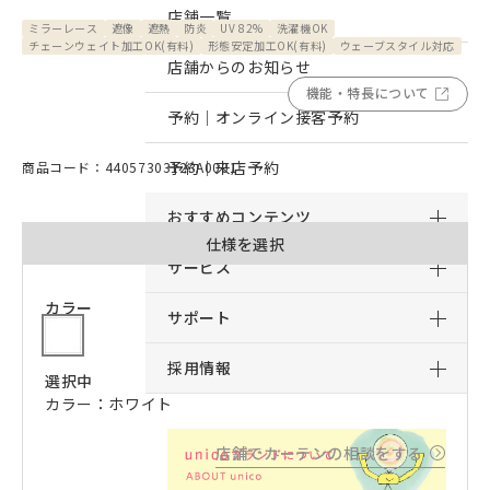
店舗一覧
ミラーレース
遮像
遮熱
防炎
UV 82%
洗濯機OK
チェーンウェイト加工OK(有料)
形態安定加工OK(有料)
ウェーブスタイル対応
店舗からのお知らせ
機能・特長について
予約｜オンライン接客予約
予約｜来店予約
商品コード：44057303123A0001
おすすめコンテンツ
仕様を選択
サービス
カラー
サポート
採用情報
選択中
カラー：ホワイト
店舗でカーテンの相談をする