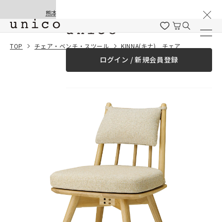
棚卸と夏季休業のお知らせ
コンテンツにスキッ
熊本地震の影響による配送遅延と停止について
プする
一緒に購入する
TOP
チェア・ベンチ・スツール
KINNA(キナ) チェア
ログイン / 新規会員登録
¥0
合計金額
（税込）
商品を探す
商品カテゴリー一覧
家具
カーテン
ラグ
ファブリック雑貨