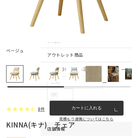
インテリア雑貨・その他
家具シリーズ一覧
新商品
ベージュ
アウトレット商品
見積もり番号から注文する
ー
カートに入れる
8件
見積もり連携についてはこちら
KINNA(キナ) チェア
店舗情報