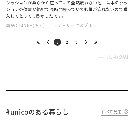
クッションが柔らかく座っていて全然疲れない他、背中のクッ
ションの位置が絶妙で長時間座っていても腰が疲れないので購
入してとっても良かったです。
商品：
KINNA(キナ) チェア - サックスブルー
​1
​2
​3
#unicoのある暮らし
すべて見る