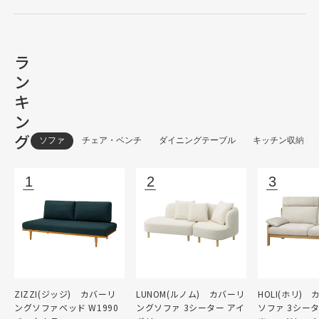
ラ
ン
キ
ン
グ
ソファ
チェア・ベンチ
ダイニングテーブル
キッチン収納
ZIZZI(ジッジ) カバーリ
LUNOM(ルノム) カバーリ
HOLI(ホリ)
ングソファベッド W1990
ングソファ 3シーター アイ
ソファ 3シー