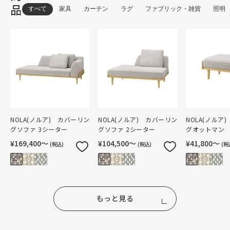
品
すべて
家具
カーテン
ラグ
ファブリック・雑貨
照明
NOLA(ノルア) カバーリン
NOLA(ノルア) カバーリン
NOLA(ノルア
グソファ 3シーター
グソファ 2シーター
グオットマン
¥169,400〜
¥104,500〜
¥41,800〜
(税込)
(税込)
(税
もっと見る