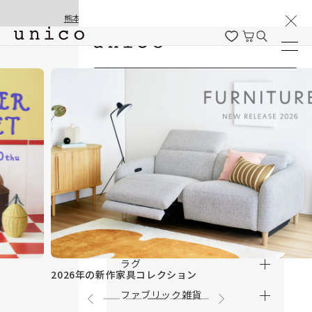
棚卸と夏季休業のお知らせ
コンテンツにスキッ
熊本地震の影響による配送遅延と停止について
プする
ログイン / 新規会員登録
商品を探す
商品カテゴリー一覧
家具
カーテン
ラグ
2026年の新作家具コレクション
ファブリック雑貨