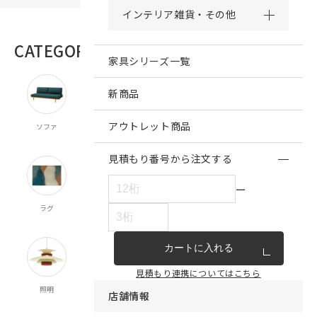
インテリア雑貨・その他
CATEGORY
商品カテゴリー
家具シリーズ一覧
新商品
アウトレット商品
ソファ
チェア・ベンチ
テーブル
ダイニング
キッチン収納
スツール
食器棚
見積もり番号から注文する
ー
ラグ
オーダー
既製カーテン
寝具
クッション
カーテン
マルチクロス
カートに入れる
見積もり連携についてはこちら
照明
時計
インテリア雑貨
キッチン雑貨
収納
店舗情報
食器
ランドリー